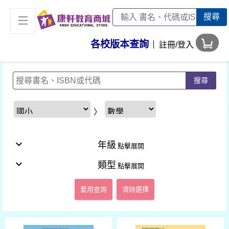
搜尋
各校版本查詢
註冊/登入
搜尋
〉
expand_more
年級
expand_more
類型
套用查詢
清除選擇