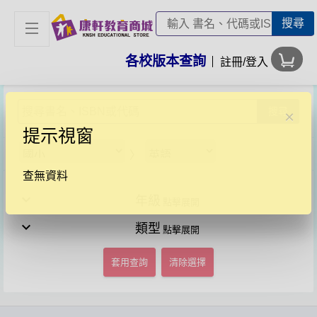
搜尋
各校版本查詢
註冊/登入
搜尋
×
提示視窗
〉
查無資料
expand_more
年級
expand_more
類型
套用查詢
清除選擇