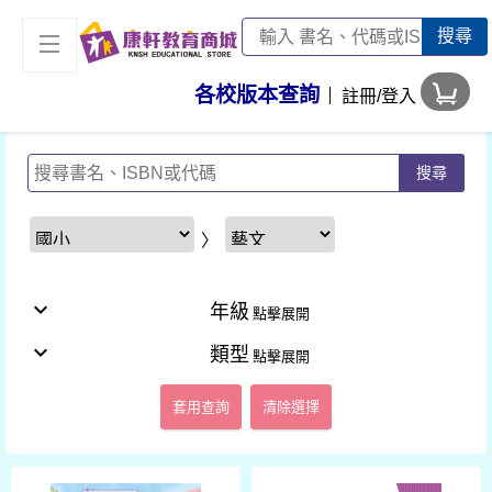
搜尋
各校版本查詢
註冊/登入
搜尋
〉
expand_more
年級
expand_more
類型
套用查詢
清除選擇