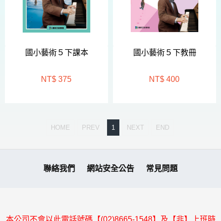
國小藝術５下課本
國小藝術５下教冊
NT$ 375
NT$ 400
HOME
PREV
1
NEXT
END
聯絡我們
網站安全公告
常見問題
本公司不會以此電話號碼【(02)8665-1548】及【非】上班時