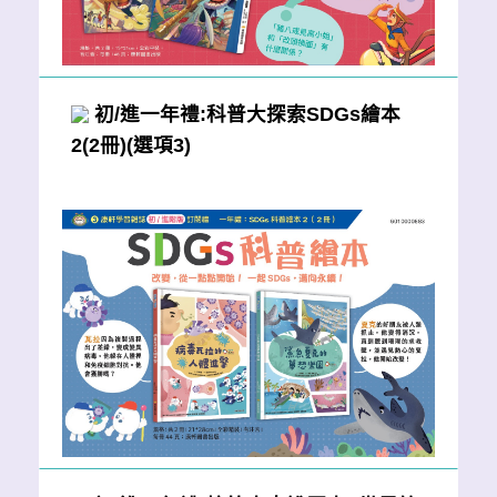
初/進一年禮:科普大探索SDGs繪本
2(2冊)(選項3)