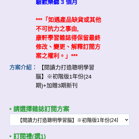
驗歡樂聽 3 個月
***「如遇產品缺貨或其他
不可抗力之事由,
康軒學習雜誌得保留最終
修改、變更、解釋訂閱方
案之權利。」***
方案介紹：
【閱讀力打造聰明學習
腦】※初階版1年份(24
期)+加贈3期新刊
‣ 請選擇雜誌訂閱方案
‣ 訂閱禮(選1)