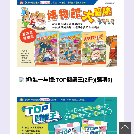
初/進一年禮:TOP閱讀王(2冊)(選項6)