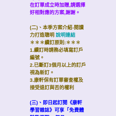
在訂單成立時加贈,請選擇
好相對應的方案,謝謝。
(二)、本季方案介紹-閱讀
力打造聰明
說明連結
✽✽✽續訂原則:✽✽✽
1.續訂時請務必填寫訂戶
編號。
2.已斷訂3個月以上的訂戶
視為新訂。
3.康軒保有訂單審查權及
接受退訂與否的權利
(三)、即日起訂閱《康軒
學習雜誌》可享「免費體