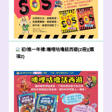
初/進一年禮:嘰哩咕嚕話西遊(2冊)(選
項2)