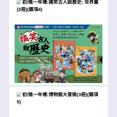
初/進一年禮:搞笑古人說歷史: 世界篇
(2冊)(選項4)
初/進一年禮:博物館大冒險(3冊)(選項
5)