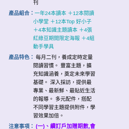
刊
產品組合：
一年24本讀本 ＋12本閱讀
小學堂 ＋12本Top 好小子
＋4本知識主題讀本 ＋4張
紅綠豆期間限定海報 ＋4組
動手學具
產品特色：
每月二刊，養成定時定量
閱讀習慣。 豐富主題，擴
充知識涵養，奠定未來學習
基礎。 深入採訪，提供最
專業、最新鮮、最貼近生活
的報導。 多元配件，搭配
不同學習主題提供附件，學
習效果加倍。
(一)、續訂戶加贈期數,會
注意事項：