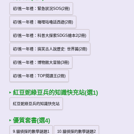
‣ 紅豆妮綠豆兵的知識快充站(選1)
‣ 優質套書(選4)