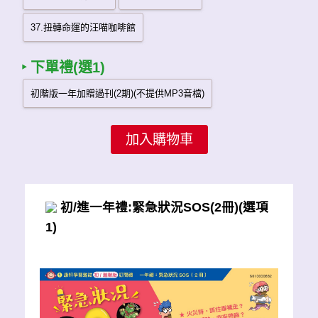
‣ 下單禮(選1)
初/進一年禮:緊急狀況SOS(2冊)(選項
1)