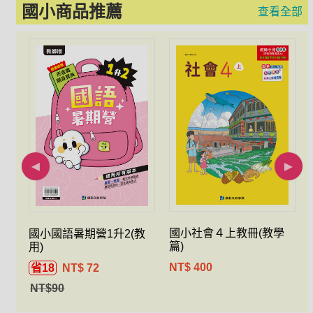
國小商品推薦
查看全部
件
國小社會４上教冊(教學
國小國語暑期營1升2(教
篇)
用)
NT$ 400
省18
NT$ 72
NT$90