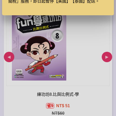
關稅」服務，即日起暫停【美國】【泰國】配送。
練功坊8.比與比例式-學
省9
NT$ 51
NT$60