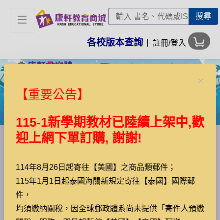
搜尋
各校版本查詢
註冊/登入
×
‹
›
【重要公告】
115-1新學期教材已陸續上架中,歡
迎上網下單訂購, 謝謝!
115-1開學季開跑囉!!!參考書、非版
114年8月26日起寄往【美國】之商品類郵件；
75折(起
115年1月1日起泰國海關新規定寄往【泰國】國際郵
查看全部
爸媽荷包大應援💰開學輕鬆購
件，
均須繳納關稅，因全球郵政體系尚未提供「寄件人預繳