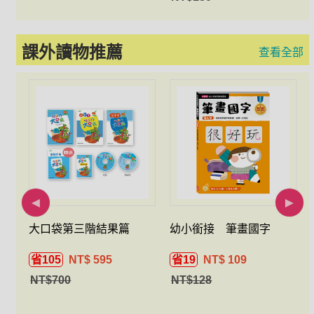
課外讀物推薦
查看全部
大口袋第三階結果篇
幼小銜接 筆畫國字
省105
NT$ 595
省19
NT$ 109
NT$700
NT$128