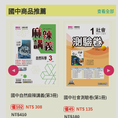
國中商品推薦
查看全部
國中自然麻辣講義(第3冊)
冊)
國中社會測驗卷(第1冊)
省102
NT$ 308
省45
NT$ 135
NT$410
NT$180