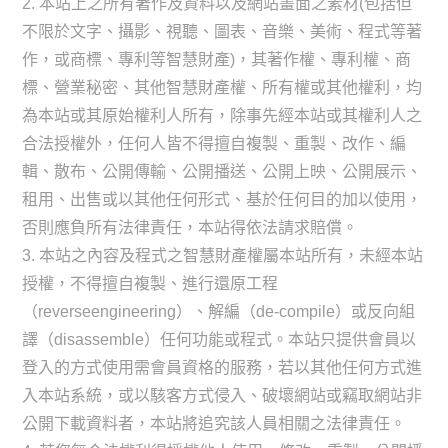
2. 本站上之所有著作及資料以及網站畫面之素材(包括但
不限於文字、攝影、視聽、圖表、音樂、美術、程式等著
作，或商標、專利等智慧財產)，其著作權、專利權、商
標、營業秘密、其他智慧財產權、所有權或其他權利，均
為本站或其原始權利人所有，除事先經本站或其權利人之
合法授權外，任何人皆不得擅自複製、重製、改作、編
輯、散布、公開傳輸、公開播送、公開上映、公開展示、
租用、出售或以其他任何形式、基於任何目的加以使用，
否則應負所有法律責任，本站得依法請求賠償。
3. 本站之內容及程式之智慧財產權屬本站所有，未經本站
授權，不得擅自複製、進行還原工程
（reverseengineering）、解編（de-compile）或反向組
譯（disassemble）任何功能或程式。本站只提供會員以
登入的方式使用需會員資格的服務，若以其他任何方式進
入本站系統，或以駭客方式侵入、破壞網站或竊取網站非
公開下載資料者，本站將追究該人員相關之法律責任。