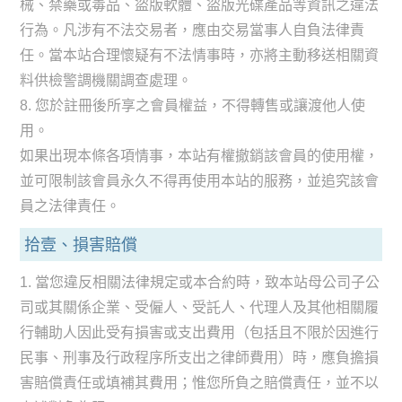
械、禁藥或毒品、盜版軟體、盜版光碟產品等資訊之違法
行為。凡涉有不法交易者，應由交易當事人自負法律責
任。當本站合理懷疑有不法情事時，亦將主動移送相關資
料供檢警調機關調查處理。
8. 您於註冊後所享之會員權益，不得轉售或讓渡他人使
用。
如果出現本條各項情事，本站有權撤銷該會員的使用權，
並可限制該會員永久不得再使用本站的服務，並追究該會
員之法律責任。
拾壹、損害賠償
1. 當您違反相關法律規定或本合約時，致本站母公司子公
司或其關係企業、受僱人、受託人、代理人及其他相關履
行輔助人因此受有損害或支出費用（包括且不限於因進行
民事、刑事及行政程序所支出之律師費用）時，應負擔損
害賠償責任或填補其費用；惟您所負之賠償責任，並不以