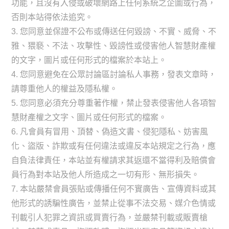
功能，且沒有入侵或破壞網路上任何系統之企圖或行為，
否則本站得依法追究。
3. 您同意並保證不公布或傳送任何毀謗、不實、威脅、不
雅、猥褻、不法、攻擊性、毀謗性或侵害他人智慧財產權
的文字，圖片或任何形式的檔案於本站上。
4. 您同意避免在公眾討論區討論私人事務，發表文章時，
請尊重他人的權益及隱私權。
5. 您同意必須充分尊重著作權，禁止發表侵害他人各項智
慧財產權之文字、圖片或任何形式的檔案。
6. 凡會員有冒用、頂替、偽造文書、侵犯隱私、妨害風
化、盜版、詐欺或有任何違法或違反本站規定之行為，應
自負法律責任，本站並有權請求其返還不當得利及賠償會
員行為對本站及他人所造成之一切有形、無形損失。
7. 本站嚴禁會員張貼或傳播任何不實廣告、宣傳資料或其
他形式的誘騙性廣告，並禁止從事不法交易、媒介色情或
刊載引人犯罪之資訊或買賣行為，並嚴禁刊載或販賣槍